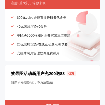
注册5重大礼，等你来领！
600元vLive虚拟直播云服务代金券

40元离线渲染代金券

单区块3000张图片免费实景三维重建

20元实时渲染-在线互动展示测试券

安捷秀制片管理软件免费试用

效果图活动新用户充200送88
优惠
新用户免费测试，充200送88