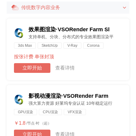
传统数字内容业务

效果图渲染·VSORender Farm Sl
支持单机、分块、分布式的专业效果图渲染平
3ds Max
SketchUp
V-Ray
Corona
按张计费 单张封顶
立即开始
查看详情
影视动漫渲染·VSORender Farm
强大算力资源 好莱坞专业认证 10年稳定运行
GPU渲染
CPU渲染
VFX渲染
￥1.8
/节点·时 （起）
立即开始
查看详情