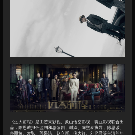
《远大前程》是由芒果影视、象山悟空影视、骋亚影视联合出
品，陈思诚担任监制和总编剧，谢泽、陈熙泰执导，陈思诚、
佟丽娅、袁弘、郭采洁、赵立新、倪大红、刘奕君等主演的年