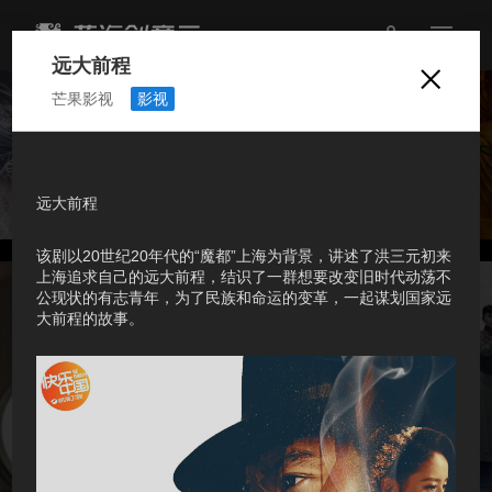

远大前程

芒果影视
影视
科技赋能文创 连接创造价值
远大前程
蓝海创意云案例集锦
该剧以20世纪20年代的“魔都”上海为背景，讲述了洪三元初来
上海追求自己的远大前程，结识了一群想要改变旧时代动荡不
公现状的有志青年，为了民族和命运的变革，一起谋划国家远
大前程的故事。